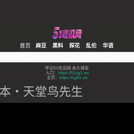
首页
麻豆
黑料
探花
乱伦
华语
牢记51吃瓜网 永久域名
入口：
https://51cg1.ws
主页：
https://cg51.ws
本・天堂鸟先生